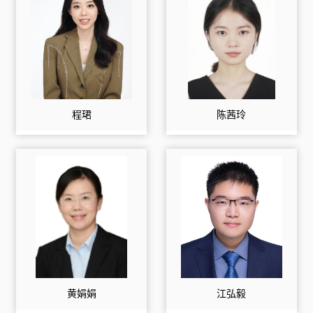
程珺
陈茜玲
黄娟娟
江弘毅