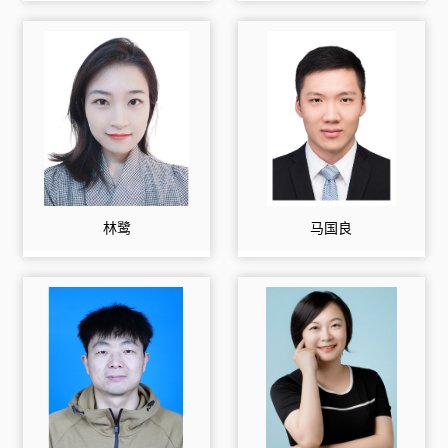
林鹭
马国良