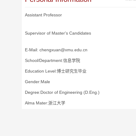
Assistant Professor
Supervisor of Master's Candidates
E-Mail:
chengxuan@xmu.edu.cn
School/Department:信息学院
Education Level:博士研究生毕业
Gender:Male
Degree:Doctor of Engineering (D.Eng.)
Alma Mater:浙江大学