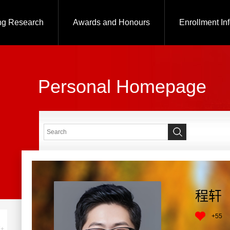
ng Research
Awards and Honours
Enrollment In
Personal Homepage
程轩
+
55
+