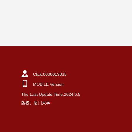
Click:
0000019835
MOBILE Version
The Last Update Time:
2024
.
6
.
5
版权：厦门大学