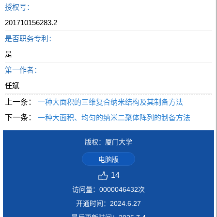
授权号：
201710156283.2
是否职务专利：
是
第一作者：
任斌
上一条：
一种大面积的三维复合纳米结构及其制备方法
下一条：
一种大面积、均匀的纳米二聚体阵列的制备方法
版权：厦门大学
电脑版
14
访问量：
0000046432
次
开通时间：
2024
.
6
.
27