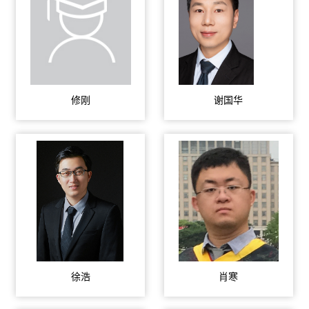
修刚
谢国华
徐浩
肖寒