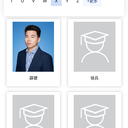
T
U
V
W
X
Y
Z
+更多
薛镖
徐兵