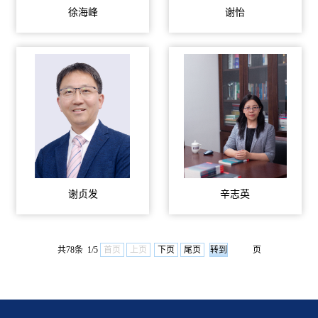
徐海峰
谢怡
谢贞发
辛志英
共78条 1/5
首页
上页
下页
尾页
页