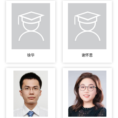
徐华
谢怀恩