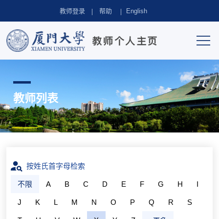
教师登录
帮助
English
教师列表
按姓氏首字母检索
不限
A
B
C
D
E
F
G
H
I
J
K
L
M
N
O
P
Q
R
S