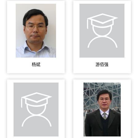
杨斌
游佰强