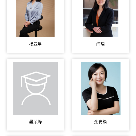
杨亚星
闫珺
晏荣峰
余安旖