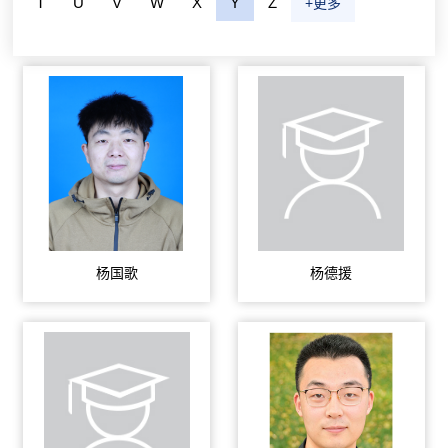
T
U
V
W
X
Y
Z
+更多
杨国歌
杨德援