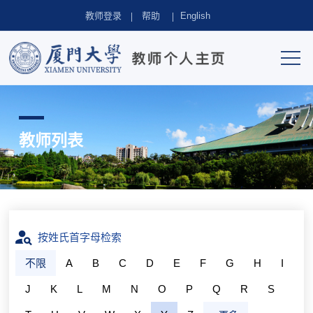
教师登录
帮助
English
教师列表
按姓氏首字母检索
不限
A
B
C
D
E
F
G
H
I
J
K
L
M
N
O
P
Q
R
S