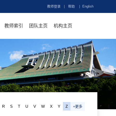
教师登录
帮助
English
教师索引
团队主页
机构主页
R
S
T
U
V
W
X
Y
Z
+更多