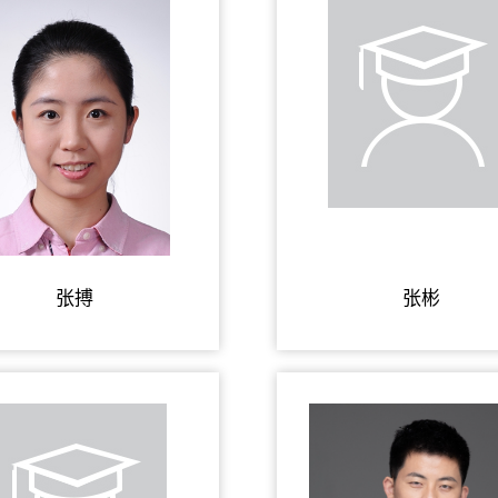
张搏
张彬