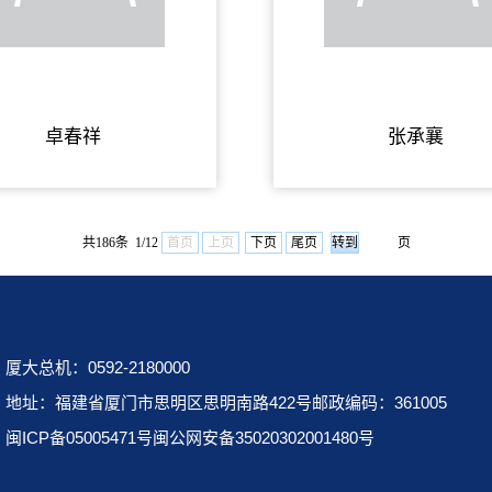
卓春祥
张承襄
共186条 1/12
首页
上页
下页
尾页
页
厦大总机：0592-2180000
地址：福建省厦门市思明区思明南路422号邮政编码：361005
闽ICP备05005471号闽公网安备35020302001480号