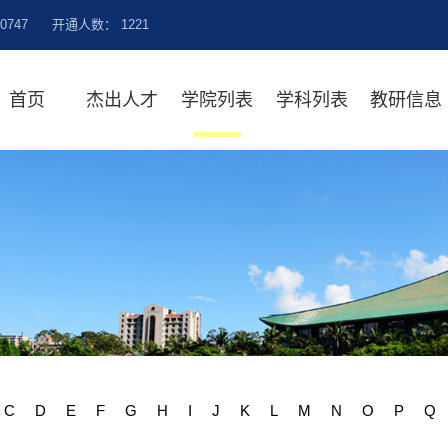
20747
开通人数： 1221
首页
杰出人才
学院列表
学科列表
教研信息
C
D
E
F
G
H
I
J
K
L
M
N
O
P
Q