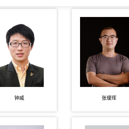
钟威
张瑷珲