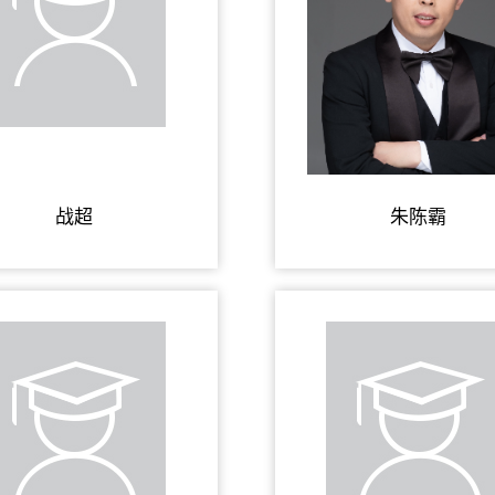
战超
朱陈霸