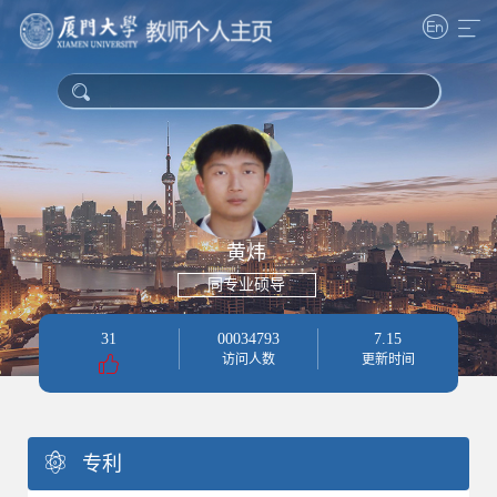
黄炜
同专业硕导
31
00034793
7
.
15
访问人数
更新时间
专利