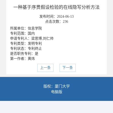
一种基于序贯假设检验的在线隐写分析方法
发布时间：
2024-06-13
点击次数：
236
所属单位：信息学院
专利范围：国内
申请专利人：梁思博,刘仁帅
专利类型：发明专利
专利状态：专利终止
是否职务专利：是
第一作者：黄炜
上一条
下一条
版权：厦门大学
电脑版