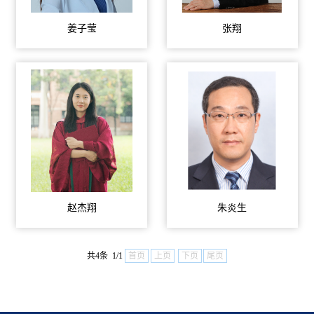
姜子莹
张翔
赵杰翔
朱炎生
共4条 1/1
首页
上页
下页
尾页