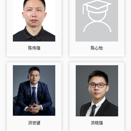
陈伟强
陈心怡
洪世键
洪晓强