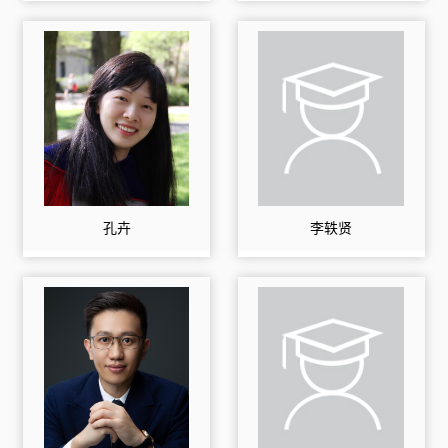
孔卉
李轶贤