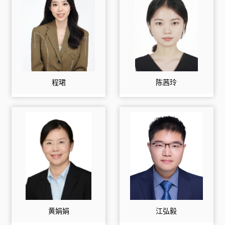
程珺
陈茜玲
黄娟娟
江弘毅