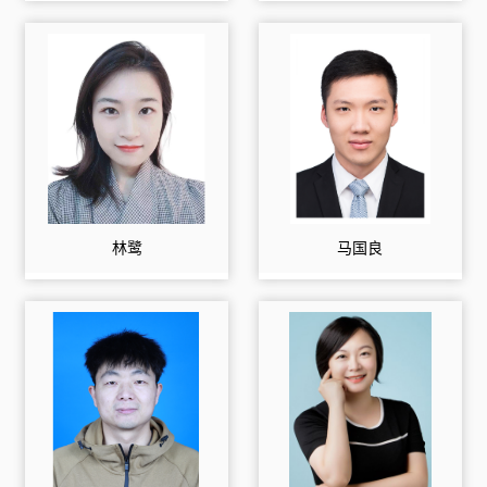
林鹭
马国良