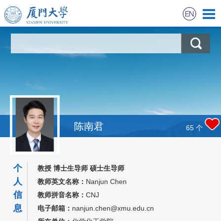
首页
科学研究
教学研究
获奖信息
陈南君
65
个
招生信息
个
教授 博士生导师 硕士生导师
学生信息
人
教师英文名称：
Nanjun Chen
信
教师拼音名称：
CNJ
我的相册
息
电子邮箱：
nanjun.chen@xmu.edu.cn