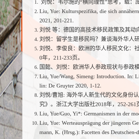
刘悦：韦尔施的“横向理性”思考，载：庞学
Liu, Yue: Kulturspezifika, die sich annäher
2021, 201-221.
刘悦 等：德国的高技术移民政策及其动向，
刘悦：留学生是移民吗？兼谈海外华人研究
刘悦、李俊良：欧洲的华人移民文化：社
0年，211-233页。
国懿、刘悦：欧洲华人参政现状与参政模式初
Liu, Yue/Wang, Simeng: Introduction. In: L
lin: De Gruyter 2020, 1-12.
刘悦/曹旭: 海外华人新生代的文化身
究》。浙江大学出版社2018年，252-261
Liu, Yue/Guo, Yi*: Germanismen in der mod
Liu, Yue: Werteausprägung der jüngeren Ge
mann, K. (Hrsg.): Facetten des Deutschen-did