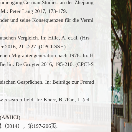
tudiengang'German Studies' an der Zhejiang
a. M.: Peter Lang 2017, 173-179.
nender und seine Konsequenzen für die Vermi
chen Vergleich. In: Hille, A. et.al. (Hrs
yter 2016, 211-227. (CPCI-SSH)
neuen Migrantengeneration nach 1978. In: H
. Berlin: De Gruyter 2016, 195-210. (CPCI-S
esischen Gesprächen. In: Beiträge zur Fremd
research field. In: Knerr, B. /Fan, J. (ed
. (A&HCI)
4），第197-206页。