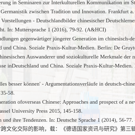
derung in Seminaren zur Interkulturellen Kommunikation im S
.): Germanistik zwischen Tradition und Innovation. Frankfurt 
en Vorstellungen - Deutschlandbilder chinesischer Deutschler
cht. In: Muttersprache 1 (2016), 79-92. (A&HCI)
ungen gegenwärtiger jüngerer Generation im chinesisch-deuts
nd und China. Soziale Praxis-Kultur-Medien. Berlin: De Gru
chinesischen Auswanderer und soziokulturelle Merkmale der 
tnisse inDeutschland und China. Soziale Praxis-Kultur-Medien
lles besser können' - Argumentationsverläufe in deutsch-chin
 35-58.
neration ofoverseas Chinese: Approaches and prospect of a new 
assel University Press 2015, 145-158.
n und ihre Tendenzen. In: Deutsche Sprache 1 (2014), 56-77
文化交际的影响，载：《德语国家资讯与研究》第三辑（201