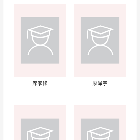
席家修
廖泽宇