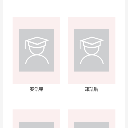
秦浩铭
郑凯航