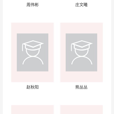
周伟彬
庄文曦
赵秋阳
熊丛丛