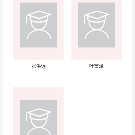
张洪远
叶富泽