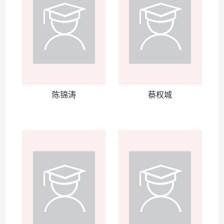
陈锦涛
蔡权城