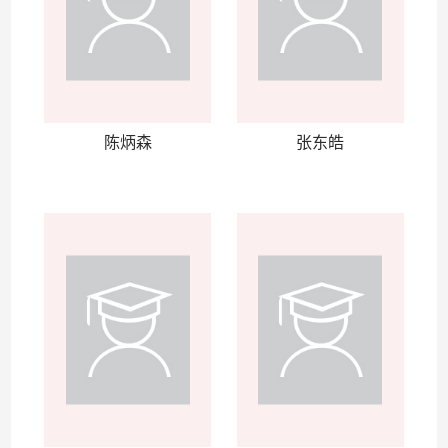
陈炳森
张东皓