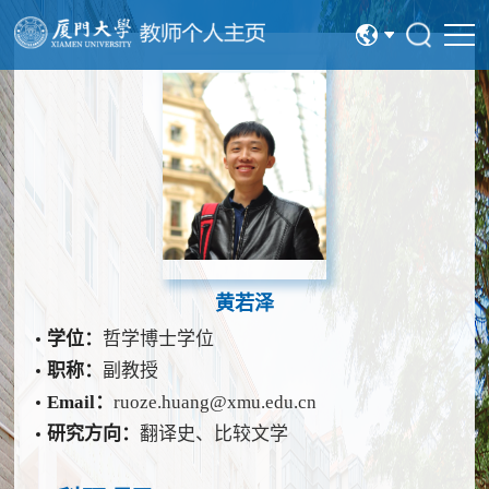
中文
English
黄若泽
学位：
哲学博士学位
职称：
副教授
Email：
ruoze.huang@xmu.edu.cn
研究方向：
翻译史、比较文学