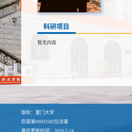
科研项目
暂无内容
版权：厦门大学
您是第
00003582
位访客
最后更新时间：
2026
-
7
-
24