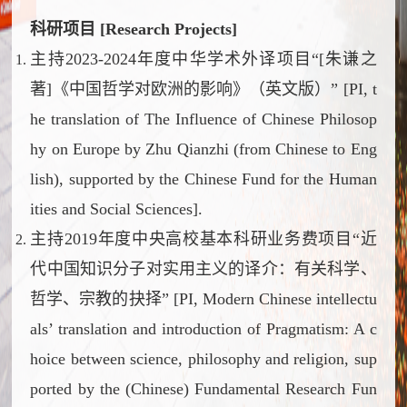
科研项目 [Research Projects]
主持2023-2024年度中华学术外译项目“[朱谦之
著]《中国哲学对欧洲的影响》（英文版）” [PI, t
he translation of
The Influence of Chinese Philosop
hy on Europe
by Zhu Qianzhi (from Chinese to Eng
lish), supported by the Chinese Fund for the Human
ities and Social Sciences].
主持2019年度中央高校基本科研业务费项目“近
代中国知识分子对实用主义的译介：有关科学、
哲学、宗教的抉择” [PI, Modern Chinese intellectu
als’ translation and introduction of Pragmatism: A c
hoice between science, philosophy and religion, sup
ported by the (Chinese) Fundamental Research Fun