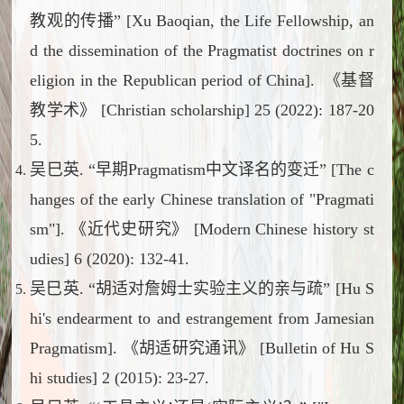
教观的传播” [Xu Baoqian, the Life Fellowship, an
d the dissemination of the Pragmatist doctrines on r
eligion in the Republican period of China]. 《基督
教学术》 [Christian scholarship] 25 (2022): 187-20
5.
吴巳英. “早期Pragmatism中文译名的变迁” [The c
hanges of the early Chinese translation of "Pragmati
sm"]. 《近代史研究》 [Modern Chinese history st
udies] 6 (2020): 132-41.
吴巳英.
“胡适对詹姆士实验主义的亲与疏” [Hu S
hi's endearment to and estrangement from Jamesian
Pragmatism]. 《胡适研究通讯》 [Bulletin of Hu S
hi studies] 2 (2015): 23-27.