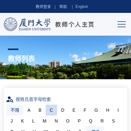
教师登录
帮助
English
教师列表
按姓氏首字母检索
不限
A
B
C
D
E
F
G
H
I
J
K
L
M
N
O
P
Q
R
S